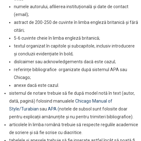
numele autorului, afilierea instituțională și date de contact
(email);
astract de 200-250 de cuvinte în limba engleză britanică și fără
citări;
5-6 cuvinte cheie în limba engleză britanică;
textul organizat în capitole și subcapitole, inclusiv introducere
și concluzii evidențiate în bold;
dislcaimer sau acknowledgements dacă este cazul;
referințe bibliografice organizate după sistemul APA sau
Chicago;
anexe dacă este cazul.
sistemul de notare trebuie să fie după model notă în text (autor,
dată, pagină) folosind manualele
Chicago Manual of
Style/Turabian
sau
APA (
notele de subsol sunt folosite doar
pentru explicații amănunțite și nu pentru trimiteri bibliografice).
articolele în limba română trebuie să respecte regulile academice
de scriere și să fie scrise cu diacritice.
tabelele și anexele trebuie să fie inserate astfel încât să poată fi