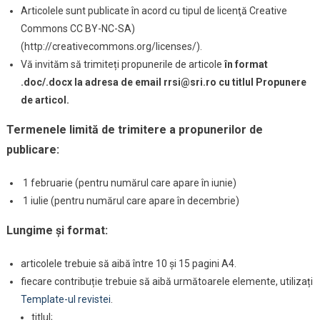
Articolele sunt publicate în acord cu tipul de licenţă Creative
Commons CC BY-NC-SA)
(http://creativecommons.org/licenses/).
Vă invităm să trimiteți propunerile de articole
în format
.doc/.docx la adresa de email
rrsi@sri.ro
cu titlul Propunere
de articol.
Termenele limită de trimitere a propunerilor de
publicare:
1 februarie (pentru numărul care apare în iunie)
1 iulie (pentru numărul care apare în decembrie)
Lungime și format:
articolele trebuie să aibă între 10 și 15 pagini A4.
fiecare contribuție trebuie să aibă următoarele elemente, utilizați
Template-ul revistei
.
titlul;