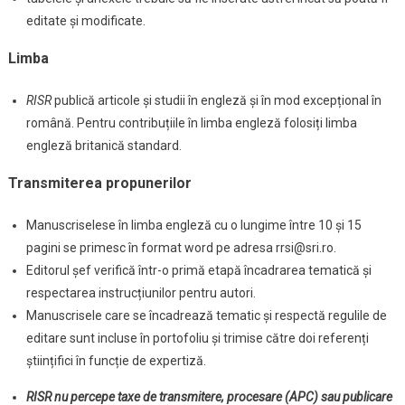
editate și modificate.
Limba
RISR
publică articole și studii în engleză și în mod excepțional în
română. Pentru contribuțiile în limba engleză folosiți limba
engleză britanică standard.
Transmiterea propunerilor
Manuscriselese în limba engleză cu o lungime între 10 și 15
pagini se primesc în format word pe adresa
rrsi@sri.ro
.
Editorul șef verifică într-o primă etapă încadrarea tematică și
respectarea instrucțiunilor pentru autori.
Manuscrisele care se încadrează tematic și respectă regulile de
editare sunt incluse în portofoliu și trimise către doi referenți
științifici în funcție de expertiză.
RISR nu percepe taxe de transmitere, procesare (APC) sau publicare